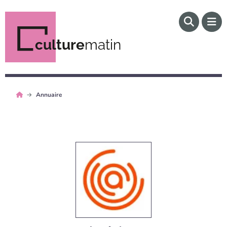
culture
matin
Annuaire