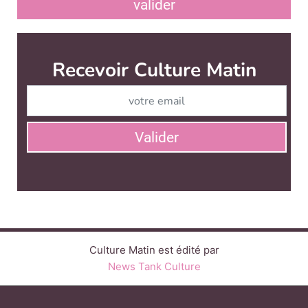
valider
Recevoir Culture Matin
Abonnez
Valider
Culture Matin est édité par
News Tank Culture