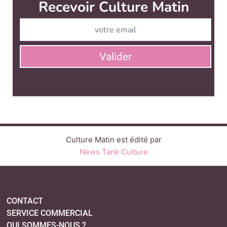
Recevoir Culture Matin
Abonnez
Valider
Culture Matin est édité par
News Tank Culture
CONTACT
SERVICE COMMERCIAL
QUI SOMMES-NOUS ?