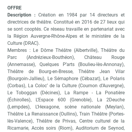
OFFRE
Description :
Création en 1984 par 14 directeurs et
directrices de théâtre. Constitué en 2016 de 27 lieux qui
se sont cooptés. Ce réseau travaille en partenariat avec
la Région Auvergne-Rhône-Alpes et le ministère de la
Culture (DRAC).
Membres : Le Dôme Théâtre (Albertville), Théâtre du
Parc (Andrézieux-Bouthéon), Château Rouge
(Annemasse), Quelques P’arts (Boulieu-lès-Annonay),
Théâtre de Bourg-en-Bresse, Théâtre Jean Vilar
(Bourgoin-Jallieu), Le Sémaphore (Cébazat), Le Polaris
(Corbas), La Coloc’ de la Culture (Cournon d’Auvergne),
Le Toboggan (Décines), La Rampe - La Ponatière
(Échirolles), L’Espace 600 (Grenoble), La 2Deuche
(Lempdes), L’Hexagone, scène nationale (Meylan),
Théâtre La Renaissance (Oullins), Train Théâtre (Portes-
lès-Valence), Théâtre de Privas, Centre culturel de la
Ricamarie, Accès soirs (Riom), Auditorium de Seynod,