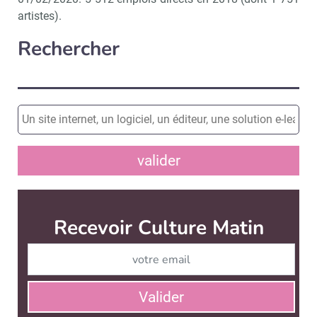
artistes).
Rechercher
valider
Recevoir Culture Matin
Abonnez
Valider