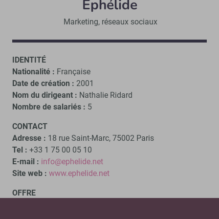
Éphélide
Marketing, réseaux sociaux
IDENTITÉ
Nationalité :
Française
Date de création :
2001
Nom du dirigeant
:
Nathalie Ridard
Nombre de salariés :
5
CONTACT
Adresse :
18 rue Saint-Marc, 75002 Paris
Tel :
+33 1 75 00 05 10
E-mail :
info@ephelide.net
Site web :
www.ephelide.net
OFFRE
Description :
Ephelide est un des acteurs majeurs de la
promotion spécialisée dans la musique auprès des