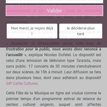
La Ville a d’ailleurs pris soin de sélectionner des artistes
Valider
professionnels et non amateurs. Seuls les musiciens
intermittents ou déclarant au Guso ont donc été
programmés.
Non merci, je reçois déjà
Je déciderai plus
Ils joueront dans le Grand Théâtre d’Angers, place du
!
tard
Ralliement, d’une capacité de 600 spectateurs assis.
« Respecter la distanciation aurait créé trop de
frustration pour le public, nous avons donc renoncé à
l’accueillir
»
, explique Nicolas Dufetel.
Le dispositif est
celui d’une émission de télévision type
Taratata
, mais
sans public. 17 concerts de 30 minutes s’enchaîneront
sur deux scènes, de 15h à minuit. Leur diffusion se fera
dans plusieurs lieux, dont ceux adhérant au dispositif
GIP Cafés Cultures
.
Cette Fête de la Musique en ligne est voulue comme le
premier temps d’un programme estival de relance du
secteur culturel angevin, auquel sont affectés