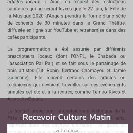
artistes locaux
. » Ainsi, en respect des restrictions
sanitaires qui ne seront levées que le 22 juin, la Fête de
la Musique 2020 d’Angers prendra la forme d’une série
de concerts de 30 minutes dans le Grand Théâtre,
diffusée en ligne sur YouTube et retransmise dans des
cafés participants.
La programmation a été assurée par différents
prescripteurs locaux (dont l’ONPL, le Chabada ou
l’association Pai Pai) et se fait sous le parrainage de
trois artistes (Titi Robin, Bertrand Chamayou et Jamie
Gallienne). Elle reprend certains des artistes ou
techniciens qui devaient travailler sur des événements
annulés cet été et à la rentrée, comme Tempo Rives et
Accroche-Cœurs.
Le budget prévu pour le déploiement technique de la
Recevoir Culture Matin
Abonnez
Fête de la Musique dans l’espace public est ainsi
réinvesti dans des cachets d’artistes
- un geste de
soutien à la scène locale durement impactée par la crise.