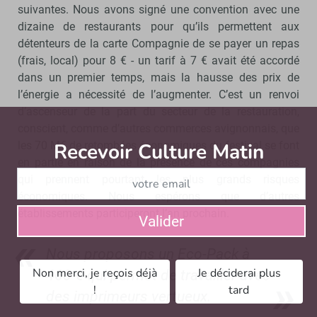
suivantes. Nous avons signé une convention avec une
dizaine de restaurants pour qu’ils permettent aux
détenteurs de la carte Compagnie de se payer un repas
(frais, local) pour 8 € - un tarif à 7 € avait été accordé
dans un premier temps, mais la hausse des prix de
l’énergie a nécessité de l’augmenter. C’est un renvoi
d’ascenseur de la part du secteur de la restauration,
conscient, comme d’autres commerces avignonnais, que
les 70 M€ de retombées économiques du festival se font
Recevoir Culture Matin
Abonnez
en partie en raison de la présence de ces compagnies
qui prennent pourtant les plus grands risques
économiques. Nous espérons que d’autres
établissements participeront l’an prochain.
Valider
Nous proposons un Eco-Pack à
Non merci, je reçois déjà
Je déciderai plus
460 € qui permet de travailler avec
!
tard
des imprimeurs vertueux.