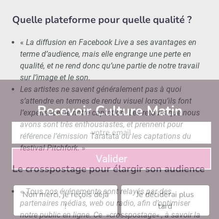
Quelle plateforme pour quelle qualité ?
«
La diffusion en Facebook Live a ses avantages en
terme d’audience, mais elle engrange une perte en
qualité, et ne rend donc qu’une partie de notre travail
sur l’image et le son.
Les artistes ne savent généralement pas à quoi
s’attendre en termes de rendu visuel lorsqu’ils font
Recevoir Culture Matin
Abonnez
l’expérience de notre captation. Les retours que nous
avons sont très enthousiastes, et prennent pour
référence l’émission
Taratata
ou les captations du
festival Pitchfork.
»
Valider
Le crosspostage pour élargir son audience
« Tous
nos événements sont relayés par des
Non merci, je reçois déjà
Je déciderai plus
partenaires médias, web ou radio, afin d’optimiser
!
tard
notre public en ligne. Ce »crosspostage« , à savoir la