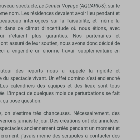
ouveau spectacle,
Le Dernier Voyage (AQUARIUS)
, sur le
me nom. Les résidences devaient avoir lieu pendant et
beaucoup interrogées sur la faisabilité, et même la
et dans ce climat d’incertitude où nous étions, avec
i n’étaient plus garanties. Nos partenaires et
ont assuré de leur soutien, nous avons donc décidé de
ceci a engendré un énorme travail supplémentaire en
utour des reports nous a rappelé la rigidité et
e du spectacle vivant. Un effet domino s’est enclenché
. Les calendriers des équipes et des lieux sont tous
ée. L’impact de quelques mois de perturbations se fait
s, ça pose question.
, on s’estime très chanceuses. Nécessairement, des
verrons jamais le jour. Des créations ont été annulées.
es spectacles anciennement créés pendant un moment et
ièrement, j’avais même des scrupules à contacter des