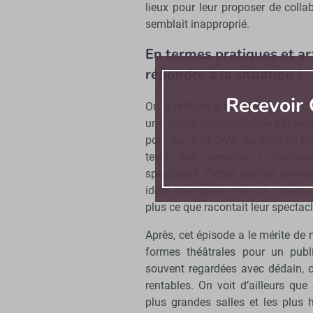
lieux pour leur proposer de colla
semblait inapproprié.
En termes pratiques et ar
répondre à la situation ?
Recevoir 
On a réfléchi à transformer un d
une forme radiophonique par exemp
pour ça. À l’ECAM, au Kremlin-Bi
testé des versions « corona-
spectacles. C’était parfois étonn
idées poétiques, mais ça racontai
plus ce que racontait leur spectacl
Après, cet épisode a le mérite de 
formes théâtrales pour un public
souvent regardées avec dédain, 
rentables. On voit d’ailleurs que
plus grandes salles et les plus 