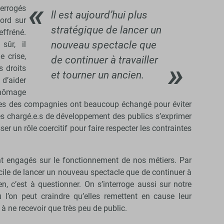
terrogés
ll est aujourd’hui plus
ord sur
stratégique de lancer un
effréné.
nouveau spectacle que
sûr, il
e crise,
de continuer à travailler
s droits
et tourner un ancien.
d’aider
chômage
ives des compagnies ont beaucoup échangé pour éviter
des chargé.e.s de développement des publics s’exprimer
er un rôle coercitif pour faire respecter les contraintes
nt engagés sur le fonctionnement de nos métiers. Par
acile de lancer un nouveau spectacle que de continuer à
ien, c’est à questionner. On s’interroge aussi sur notre
ù l’on peut craindre qu’elles remettent en cause leur
s à ne recevoir que très peu de public.