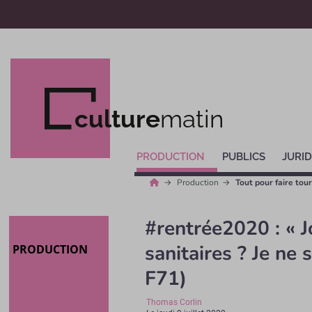
culture
matin
PRODUCTION
PUBLICS
JURID
Production
Tout pour faire tou
#rentrée2020 : « J
sanitaires ? Je ne s
PRODUCTION
F71)
Thomas Corlin