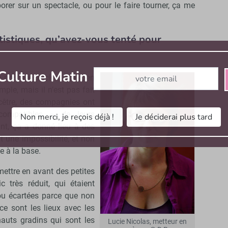
borer sur un spectacle, ou pour le faire tourner, ça me
tistiques, qu’avez-vous tenté pour
Abonnez-vous à notre newslett
Culture Matin
e nos spectacles,
Noire
, en
le, mais il n’est pas fait
cêtre, des compagnies ont
compatibles » de leurs
Non merci, je reçois déjà !
Je déciderai plus tard
ant, ça a donné lieu à des
t une impossibilité, et non
e à la base.
mettre en avant des petites
 très réduit, qui étaient
ou écartées parce que non
 ce sont les lieux avec les
hauts gradins qui sont les
Lucie Nicolas, metteur en