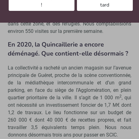
Le lieu avait aussi un aspect social et événementiel, où
!
tard
se croisaient les actifs du coin comme des individus en
situation de précarité qui avaient l’habitude de traîner
dans cette zone, et des réfugiés. Nous comptabilisions
environ 550 visites sur la première semaine.
En 2020, la Quincaillerie a encore
déménagé. Que contient-elle désormais ?
La collectivité a racheté un ancien magasin sur l’avenue
principale de Guéret, proche de la scène conventionnée,
de la médiathèque intercommunale et d’un grand
parking, en face du siège de l’Agglomération, en plein
2
quartier prioritaire de la ville. Il s’agit de 1 000 m
, qui
ont nécessité un investissement foncier de 1,7 M€ dont
1,2 de travaux. Le lieu fonctionne sur un budget de
260 000 € dont 40 000 € de recettes propres, et fait
travailler 3,5 équivalents temps plein. Nous nous
donnons désormais trois ans pour passer en SCIC.