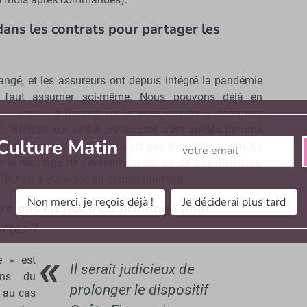
dans les contrats pour partager les
angé, et les assureurs ont depuis intégré la pandémie
l faut assumer soi-même. Nous pouvons déjà en
w Festival
à Biarritz sur le week-end du 4 décembre
), décidée sur arrêté préfectoral, s’est soldée par une
Abonnez-vous à notre newslett
Culture Matin
cas de force majeure, il n’y aura pas d’indemnisation. Le
uré le montage de l’événement est un de nos membres,
nterdiction a été actée au dernier moment.
Non merci, je reçois déjà !
Je déciderai plus tard
être mis en place ou prolongé pour
rtes ?
e » est
Il serait judicieux de
ions du
prolonger le dispositif
 au cas