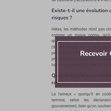
Existe-t-il une évolution 
risques ?
Hélas, les méthodes n’ont pas ch
comme un risque connu, qu’i
témoigner : l’annulation de l'
Elro
(désormais reporté sur avril 2022
Recevoir 
perte sèche. Puisqu’il s’agit d’un 
prestataire technique qui a ass
tout le dispositif était prêt, et l’i
Quel dispositif pourrait 
rattraper ces nouvelles pe
Le fameux « quoiqu’il en coût
terminé, selon les déclarat
gouvernement, bien qu’un soutien