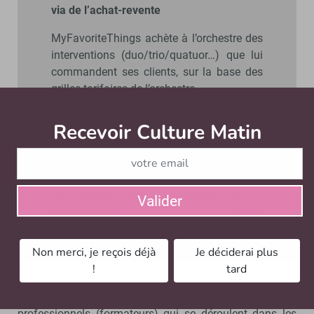
via de l’achat-revente
MyFavoriteThings achète à l’orchestre des
interventions (duo/trio/quatuor…) que lui
commandent ses clients, sur la base des
grilles tarifaires de l’orchestre.
Simplifier la gestion administrative de ces
Recevoir Culture Matin
Abonnez
interventions spécifiques hors les murs
Contrat, gestion des commandes et des
factures… L’orchestre n’a qu’un seul point
de contact, une commande et un
Valider
encaissement, gérés
par MyFavoriteThings.
Non merci, je reçois déjà
Je déciderai plus
!
tard
Nous proposons différentes expériences musicales
conduites par des musiciens et des intervenants
professionnels (formateurs) qui se déroulent dans les