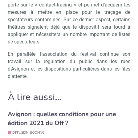
porte sur le « contact-tracing » et permet d’acquérir les
mesures à mettre en place pour le traçage de
spectateurs contaminés. Sur ce dernier aspect, certains
Recevoir Culture Matin
Abonnez
théâtres signalent déjà que le dispositif sera lourd à
appliquer et nécessitera un nombre important de listes
de spectateurs.
En parallèle, l’association du festival continue son
Valider
travail sur la régulation du public dans les rues
d’Avignon et les dispositions particulières dans les files
d’attente.
Non merci, je reçois déjà
Je déciderai plus
!
tard
À lire aussi…
Avignon : quelles conditions pour une
édition 2021 du Off ?
DIFFUSION, BOOKING