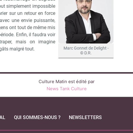
 tout simplement impossible
rier sur un retour en force
 avec une envie puissante,
gens ont tout de même mis
riode. Enfin, il faudra voir
traper, mais on imagine
Marc Gonnet de Delight -
dégâts malgré tout.
© D.R.
Culture Matin est édité par
News Tank Culture
AL
QUI SOMMES-NOUS ?
NEWSLETTERS