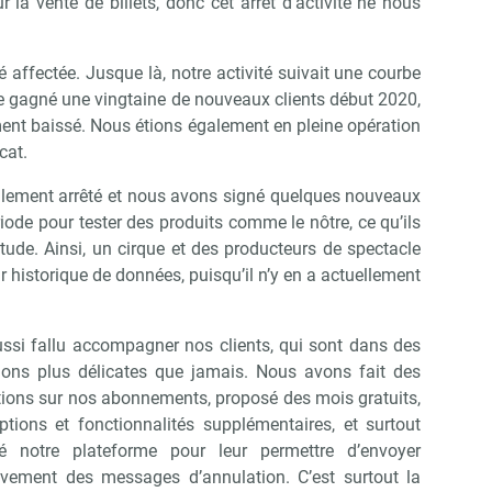
la vente de billets, donc cet arrêt d’activité ne nous
é affectée. Jusque là, notre activité suivait une courbe
e gagné une vingtaine de nouveaux clients début 2020,
ent baissé. Nous étions également en pleine opération
cat.
talement arrêté et nous avons signé quelques nouveaux
ériode pour tester des produits comme le nôtre, ce qu’ils
itude. Ainsi, un cirque et des producteurs de spectacle
r historique de données, puisqu’il n’y en a actuellement
aussi fallu accompagner nos clients, qui sont dans des
tions plus délicates que jamais. Nous avons fait des
tions sur nos abonnements, proposé des mois gratuits,
ptions et fonctionnalités supplémentaires, et surtout
é notre plateforme pour leur permettre d’envoyer
vement des messages d’annulation. C’est surtout la