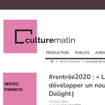
culture
matin
PRODUCTION
PUBLICS
JURID
Ventes, finances
Les outils de 
#rentrée2020 : «
développer un nou
VENTES,
FINANCES
Delight)
Thomas Corlin