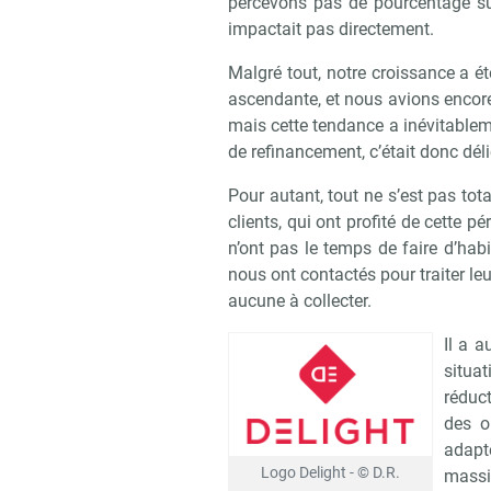
percevons pas de pourcentage sur 
impactait pas directement.
Malgré tout, notre croissance a ét
ascendante, et nous avions encor
mais cette tendance a inévitablem
de refinancement, c’était donc déli
Pour autant, tout ne s’est pas to
clients, qui ont profité de cette p
n’ont pas le temps de faire d’hab
nous ont contactés pour traiter leu
aucune à collecter.
Il a 
situa
réduc
des o
adapt
Logo Delight - © D.R.
massi