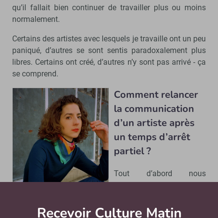
qu’il fallait bien continuer de travailler plus ou moins
normalement.
Certains des artistes avec lesquels je travaille ont un peu
paniqué, d’autres se sont sentis paradoxalement plus
libres. Certains ont créé, d’autres n’y sont pas arrivé - ça
se comprend.
Comment relancer
la communication
d’un artiste après
un temps d’arrêt
partiel ?
Tout d’abord nous
sommes rassurés de voir
que certains tremplins
Recevoir Culture Matin
Abonnez
auront lieu, sous une