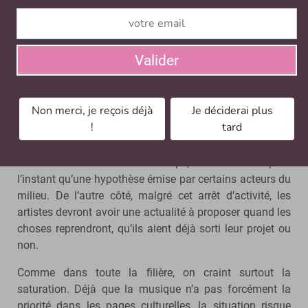
forme ou une autre. Les
Chantiers des Francofolies
Cléa Vincent, artiste dont
s’occupe Mélissa Phulpin. -
ou les Inouïs du Printemps
© D.R.
de Bourges existeront à la
Valider
rentrée, ce qui permet à
des artistes en développement, les plus vulnérables, de
présenter leur travail.
Non merci, je reçois déjà
Je déciderai plus
!
tard
Ensuite, les artistes français auront peut-être plus de
place que d’habitude du fait de l’absence des artistes
américains en tournée en Europe, mais ce n’est pour
l’instant qu’une hypothèse émise par certains acteurs du
milieu. De l’autre côté, malgré cet arrêt d’activité, les
artistes devront avoir une actualité à proposer quand les
choses reprendront, qu’ils aient déjà sorti leur projet ou
non.
Comme dans toute la filière, on craint surtout la
saturation. Déjà que la musique n’a pas forcément la
priorité dans les pages culturelles, la situation risque