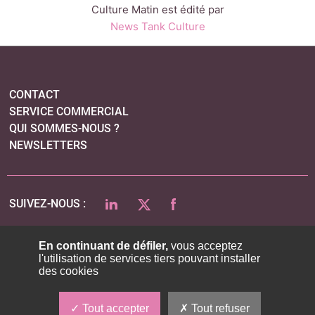
Culture Matin est édité par
News Tank Culture
CONTACT
SERVICE COMMERCIAL
QUI SOMMES-NOUS ?
NEWSLETTERS
LINKEDIN
TWITTER
FACEBOOK
SUIVEZ-NOUS :
En continuant de défiler,
vous acceptez
l'utilisation de services tiers pouvant installer
PLAN DU SITE
des cookies
MENTIONS LÉGALES
POLITIQUE DE CONFIDENTIALITÉ
Tout accepter
Tout refuser
COOKIES