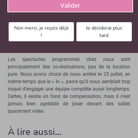
fait réfléchir. Cela devrait être un accueil normal pour les
Valider
compagnies, et il faut imaginer comment accompagner
les théâtres pour que cela soit le cas sur la longueur. Le
Ministère de la Culture a assuré un suivi en cas de
Non merci, je reçois déjà
Je déciderai plus
déficit, la plupart des lieux ont donc joué le jeu, mais
!
tard
certains ont une contrainte économique trop forte pour
pouvoir se le permettre.
Les spectacles programmés chez nous sont
principalement des co-réalisations, pas de la location
pure. Nous avons choisi de nous arrêter le 25 juillet, en
même temps que le « In », parce qu’il nous semblait trop
risqué d’engager une équipe complète aussi longtemps.
Certes, il existe un fond de compensation, mais il n’est
jamais bien agréable de jouer devant des salles
quasiment vides.
À lire aussi…