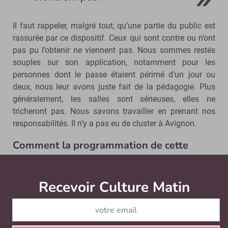
Il faut rappeler, malgré tout, qu’une partie du public est
rassurée par ce dispositif. Ceux qui sont contre ou n’ont
pas pu l’obtenir ne viennent pas. Nous sommes restés
souples sur son application, notamment pour les
personnes dont le passe étaient périmé d’un jour ou
deux, nous leur avons juste fait de la pédagogie. Plus
généralement, les salles sont sérieuses, elles ne
tricheront pas. Nous savons travailler en prenant nos
responsabilités. Il n’y a pas eu de cluster à Avignon.
Comment la programmation de cette
édition a-t-elle été affectée par la crise ?
Recevoir Culture Matin
Abonnez
J’ai programmé cinq créneaux à la place de sept, et
abandonné les créneaux de fin de soirée. La contrainte
sanitaire d’une heure de battement entre les spectacles a
finalement représenté un confort pour les artistes, et cela