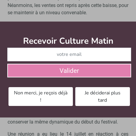
Néanmoins, les ventes ont repris après cette baisse, pour
se maintenir à un niveau convenable.
C’est un frein supplémentaire, et
Recevoir Culture Matin
Abonnez
un signal négatif envoyé au public.
Malgré tout, nous ne comprenons pas le choix de cette
date du 21 juillet, qui affecte le In (jusqu’au 25 juillet)
Valider
comme le Off (jusqu’au 31). Nous sommes également
déçus qu’une régionalisation des mesures n’ait pas été
envisagée, alors qu’elle avait été un temps plébiscitée
Non merci, je reçois déjà
Je déciderai plus
par le gouvernement. La région PACA a présentement un
!
tard
des plus faibles taux d’incidence du virus, elle aurait pu
faire partie des régions épargnées pour le moment par
ces mesures, ce qui nous aurait permis d’espérer
conserver la même dynamique du début du festival.
Une réunion a eu lieu le 14 juillet en réaction à ces