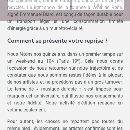
écologiquement, comme dans la production de vinyles
!
tard
recyclés. Le light-show de la tournée à venir de Rone,
signé Emmanuel Biard, est conçu de façon durable pour
un transport léger et une consommation limitée
d’énergie grâce à un mur rétro-éclairé.
Comment se présente votre reprise ?
Nous fêtons nos quinze ans, dans un premier temps sur
e
un week-end au 104 (Paris 19
). Cela nous donne
l’occasion de nous retourner sur notre trajectoire et de
constater que nous sommes restés fidèles à la plupart
de nos artistes, et ne procédons pas à un gros turnover.
Le terme de « musique durable » s’est imposé pour
marquer cet anniversaire, qui illustre nos engagements
et notre fidélité. Notre activité d’édition regagne en
volume également.
Pour autant, les choses ne repartent pas toutes du
même pied : évidemment, les artistes confirmés sont les