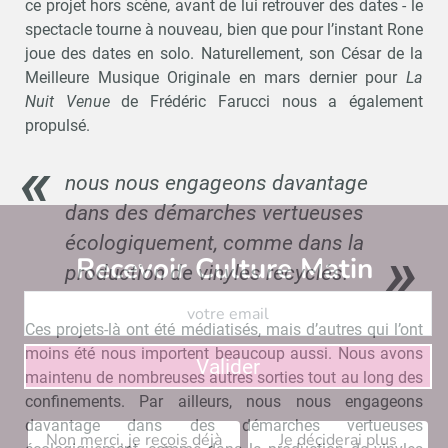
ce projet hors scène, avant de lui retrouver des dates - le
spectacle tourne à nouveau, bien que pour l’instant Rone
joue des dates en solo. Naturellement, son César de la
Meilleure Musique Originale en mars dernier pour
La
Nuit Venue
de Frédéric Farucci nous a également
propulsé.
nous nous engageons davantage
dans des démarches vertueuses
écologiquement, comme dans la
Recevoir Culture Matin
Abonnez
production de vinyles recyclés.
Ces projets-là ont été médiatisés, mais d’autres qui l’ont
moins été nous importent beaucoup aussi. Nous avons
Valider
maintenu de nombreuses autres sorties tout au long des
confinements. Par ailleurs, nous nous engageons
davantage dans des démarches vertueuses
Non merci, je reçois déjà
Je déciderai plus