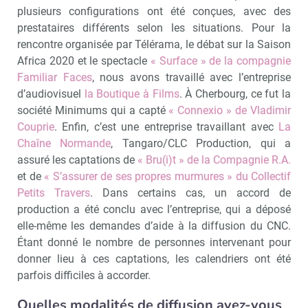
plusieurs configurations ont été conçues, avec des
prestataires différents selon les situations. Pour la
rencontre organisée par Télérama, le débat sur la Saison
Africa 2020 et le spectacle
« Surface » de la compagnie
Familiar Faces
, nous avons travaillé avec l’entreprise
d’audiovisuel
la Boutique à Films
. À Cherbourg, ce fut la
société Minimums qui a capté
« Connexio » de Vladimir
Couprie
. Enfin, c’est une entreprise travaillant avec
La
Chaîne Normande
, Tangaro/CLC Production, qui a
assuré les captations de
« Bru(i)t » de la Compagnie R.A.
et de
« S’assurer de ses propres murmures » du Collectif
Petits Travers
. Dans certains cas, un accord de
production a été conclu avec l’entreprise, qui a déposé
elle-même les demandes d’aide à la diffusion du CNC.
Étant donné le nombre de personnes intervenant pour
donner lieu à ces captations, les calendriers ont été
parfois difficiles à accorder.
Recevoir Culture Matin
Abonnez
Quelles modalités de diffusion avez-vous