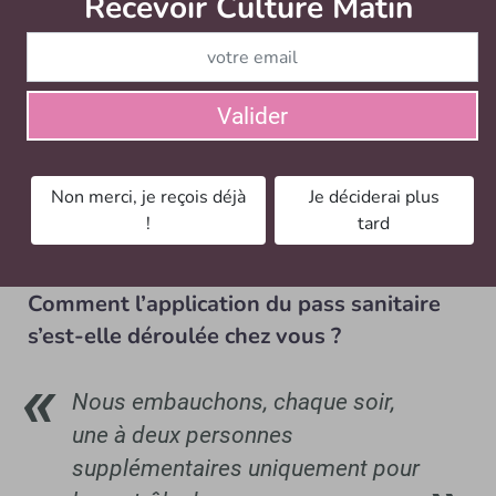
Recevoir Culture Matin
Abonnez
public moins engagé.
Valider
Non merci, je reçois déjà
Je déciderai plus
!
tard
La salle du Trabendo. - © Fabien Breuil - © Fabien Breuil
Comment l’application du pass sanitaire
s’est-elle déroulée chez vous ?
Nous embauchons, chaque soir,
une à deux personnes
supplémentaires uniquement pour