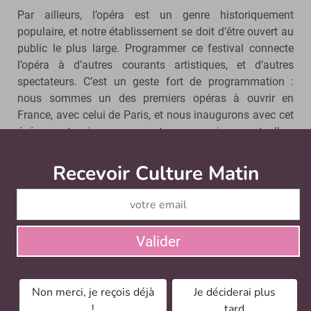
Par ailleurs, l’opéra est un genre historiquement
populaire, et notre établissement se doit d’être ouvert au
public le plus large. Programmer ce festival connecte
l’opéra à d’autres courants artistiques, et d’autres
spectateurs. C’est un geste fort de programmation :
nous sommes un des premiers opéras à ouvrir en
France, avec celui de Paris, et nous inaugurons avec cet
événement qui nous connecte aux musiques actuelles.
Ce n’est pas tout à fait hors de propos dans un lieu
comme le nôtre et il y a des précédents : en 1948, l’Opéra
Recevoir Culture Matin
Abonnez
de Nice avait reçu un festival de jazz, et nous
organisons d’ailleurs ponctuellement des cafés jazz
aujourd’hui. Enfin, le metal n’est pas le seul courant
actuel que nous avons programmé : Sofiane Pamart
Valider
avait déjà joué ici avec un orchestre. Pour autant, cela
ne va pas dire que nous reprogrammerons régulièrement
du metal ou d’autres musiques actuelles dans l’année,
Non merci, je reçois déjà
Je déciderai plus
mais cela fait partie d’une logique d’ouverture que nous
!
tard