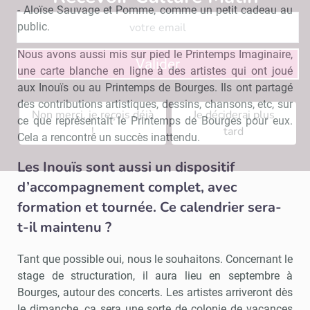
- Aloïse Sauvage et Pomme, comme un petit cadeau au
public.
Nous avons aussi mis sur pied le Printemps Imaginaire,
Valider
une carte blanche en ligne à des artistes qui ont joué
aux Inouïs ou au Printemps de Bourges. Ils ont partagé
des contributions artistiques, dessins, chansons, etc, sur
Non merci, je reçois déjà
Je déciderai plus
ce que représentait le Printemps de Bourges pour eux.
!
tard
Cela a rencontré un succès inattendu.
Les Inouïs sont aussi un dispositif
d’accompagnement complet, avec
formation et tournée. Ce calendrier sera-
t-il maintenu ?
Tant que possible oui, nous le souhaitons. Concernant le
stage de structuration, il aura lieu en septembre à
Bourges, autour des concerts. Les artistes arriveront dès
le dimanche, ça sera une sorte de colonie de vacances