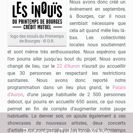
Nous avons donc créé un
événement en septembre,
à Bourges, car il nous
semblait nécessaire que
cela ait quand mêle lieu là-
logo des InouÏs du Printemps
bas. Les collectivités
de Bourges - © D.R.
locales nous soutiennent
et sont même très enthousiastes. Nous espérons que
l’on pourra aller jusqu’au bout du projet. Nous avons
changé de lieu, car le
22 d’Auron
n’aurait pu accueillir
que 30 personnes en respectant les restrictions
sanitaires. Nous avons donc reporté notre
programmation dans un lieu plus grand, le
Palais
d’Auron
, d’une jauge habituelle de 2 500 personnes
debout, qui pourra en accueillir 650 assis, ce qui nous
permet en fin de compte d’augmenter notre jauge
habituelle. Le dernier soir, on ajoute également à ces
showcases de nouveaux artistes, deux concerts
Recevoir Culture Matin
Abonnez
d’artistes qui sont passés par les Inouïs ou le Printemps