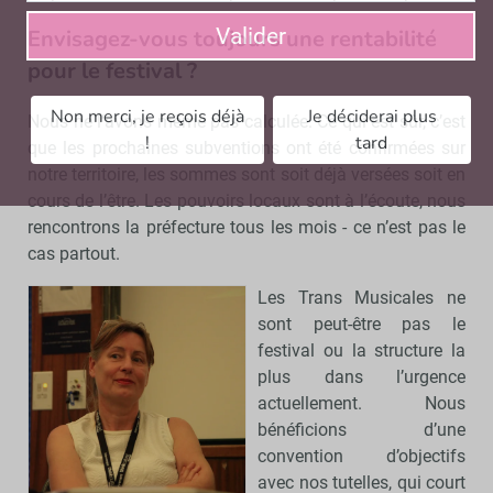
Valider
Envisagez-vous toujours une rentabilité
pour le festival ?
Non merci, je reçois déjà
Je déciderai plus
Nous ne l’avons même pas calculée. Ce qui est sûr, c’est
!
tard
que les prochaines subventions ont été confirmées sur
notre territoire, les sommes sont soit déjà versées soit en
cours de l’être. Les pouvoirs locaux sont à l’écoute, nous
rencontrons la préfecture tous les mois - ce n’est pas le
cas partout.
Les Trans Musicales ne
sont peut-être pas le
festival ou la structure la
plus dans l’urgence
actuellement. Nous
bénéficions d’une
convention d’objectifs
avec nos tutelles, qui court