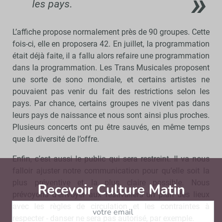
les pays.
L’affiche propose normalement près de 90 groupes. Cette
fois-ci, elle en proposera 42. En juillet, la programmation
était déjà faite, il a fallu alors refaire une programmation
dans la programmation. Les Trans Musicales proposent
une sorte de sono mondiale, et certains artistes ne
pouvaient pas venir du fait des restrictions selon les
pays. Par chance, certains groupes ne vivent pas dans
leurs pays de naissance et nous sont ainsi plus proches.
Plusieurs concerts ont pu être sauvés, en même temps
que la diversité de l’offre.
Enfin, c’est aussi le public qui sera restreint. Il va nous
falloir ajuster notre communication pour qu’elle soit la
plus préventive et la plus claire possible. Nous
Recevoir Culture Matin
Abonnez
prévoyons d’envoyer aux festivaliers un plan des lieux
avec les règles de circulation et les contraintes à
respecter - danser ne sera pas autorisé, par exemple.