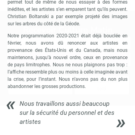
permet tout de même de nous essayer à des formes
inédites, et les artistes s’en emparent tant qu’ils peuvent.
Christian Boltanski a par exemple projeté des images
sur les arbres du côté de la Géode.
Recevoir Culture Matin
Abonnez
Notre programmation 2020-2021 était déjà bouclée en
février, nous avons dû renoncer aux artistes en
provenance des États-Unis et du Canada, mais nous
maintenons, jusqu’à nouvel ordre, ceux en provenance
Valider
de pays limitrophes. Nous ne nous plaignons pas trop :
l’affiche ressemble plus ou moins à celle imaginée avant
la crise, pour l’instant. Nous n’avons pas du non plus
Non merci, je reçois déjà
Je déciderai plus
abandonner les grosses productions.
!
tard
Nous travaillons aussi beaucoup
sur la sécurité du personnel et des
artistes