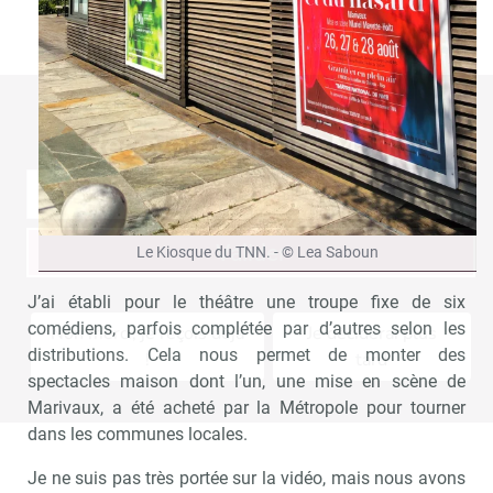
Recevoir Culture Matin
Abonnez
Valider
Le Kiosque du TNN. - © Lea Saboun
J’ai établi pour le théâtre une troupe fixe de six
comédiens, parfois complétée par d’autres selon les
Non merci, je reçois déjà
Je déciderai plus
distributions. Cela nous permet de monter des
!
tard
spectacles maison dont l’un, une mise en scène de
Marivaux, a été acheté par la Métropole pour tourner
dans les communes locales.
Je ne suis pas très portée sur la vidéo, mais nous avons