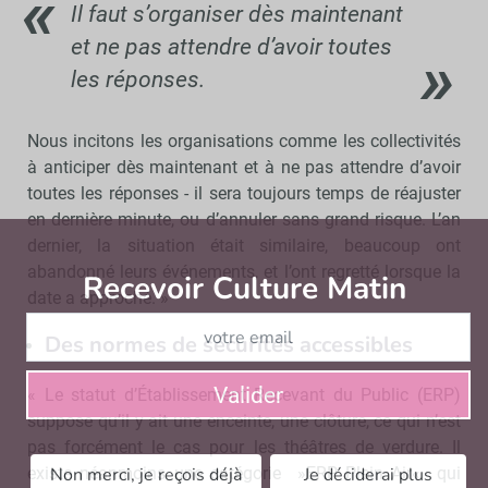
Il faut s’organiser dès maintenant
et ne pas attendre d’avoir toutes
les réponses.
Nous incitons les organisations comme les collectivités
à anticiper dès maintenant et à ne pas attendre d’avoir
toutes les réponses - il sera toujours temps de réajuster
en dernière minute, ou d’annuler sans grand risque. L’an
dernier, la situation était similaire, beaucoup ont
abandonné leurs événements, et l’ont regretté lorsque la
Recevoir Culture Matin
Abonnez
date a approché. »
Des normes de sécurités accessibles
Valider
« Le statut d’Établissement Recevant du Public (ERP)
suppose qu’il y ait une enceinte, une clôture, ce qui n’est
pas forcément le cas pour les théâtres de verdure. Il
existe néanmoins une catégorie »ERP Plein Air« qui
Non merci, je reçois déjà
Je déciderai plus