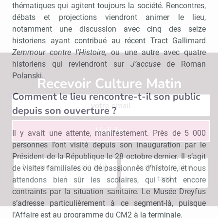
thématiques qui agitent toujours la société. Rencontres,
débats et projections viendront animer le lieu,
notamment une discussion avec cinq des seize
historiens ayant contribué au récent Tract Gallimard
Zemmour contre l’Histoire,
ou une autre avec quatre
historiens qui reviendront sur
J’accuse
de Roman
Polanski.
Recevoir Culture Matin
Abonnez
Comment le lieu rencontre-t-il son public
depuis son ouverture ?
Valider
Il y avait une attente, manifestement. Près de 5 000
personnes l’ont visité depuis son inauguration par le
Président de la République le 28 octobre dernier. Il s’agit
Non merci, je reçois déjà
Je déciderai plus
de visites familiales ou de passionnés d’histoire, et nous
!
tard
attendons bien sûr les scolaires, qui sont encore
contraints par la situation sanitaire. Le Musée Dreyfus
s’adresse particulièrement à ce segment-là, puisque
l’Affaire est au programme du CM2 à la terminale.