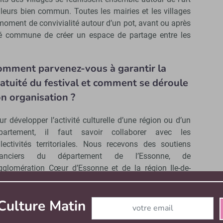
s leurs bien commun. Toutes les mairies et les villages
 moment de convivialité autour d’un pot, avant ou après
nté commune de créer un espace de partage entre les
omment parvenez-vous à garantir la
atuité du festival et comment se déroule
n organisation ?
ur développer l’activité culturelle d’une région ou d’un
partement, il faut savoir collaborer avec les
llectivités territoriales. Nous recevons des soutiens
nanciers du département de l’Essonne, de
agglomération Cœur d’Essonne et de la région Ile-de-
ance. Ces apports sont essentiels pour maintenir la
atuité des spectacles et prendre en charge le
Abonnez-vous à notre newslett
Culture Matin
ploiement des équipes. L’ensemble du personnel de La
sière est mobilisé. Nous faisons appel à deux