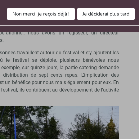
agiaires pour s’occuper de l’accueil des publics. Lors du
stival nous embauchons temporairement trois
Non merci, je reçois déjà !
Je déciderai plus tard
rsonnes pour assurer la médiation. Le caractère
inérant de notre événement implique d’avoir une bonne
érationnel, nous avons un régisseur, un directeur
s.
onnes travaillent autour du festival et s’y ajoutent les
ù le festival se déploie, plusieurs bénévoles nous
 exemple, sur quinze jours, la partie catering demande
a distribution de sept cents repas. L’implication des
est un bénéfice pour nous mais également pour eux. En
 festival, ils contribuent au développement de l’activité