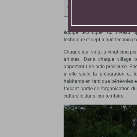
Le spectacle « Bluff » de la
st
compagnie 100 Issues. - © 100
fe
Issues.
pe
it
équipe technique. Au niveau op
technique et sept à huit technicien
Chaque jour vingt à vingt-cinq pers
artistes. Dans chaque village o
apportent une aide précieuse. Par
à elle seule la préparation et l
habitants en tant que bénévoles 
faisant partie de l’organisation du
culturelle dans leur territoire.