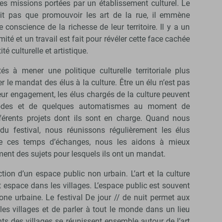
e des missions portées par un établissement culturel. Le
fait pas que promouvoir les art de la rue, il emmène
conscience de la richesse de leur territoire. Il y a un
té et un travail est fait pour révéler cette face cachée
té culturelle et artistique.
ités à mener une politique culturelle territoriale plus
r le mandat des élus à la culture. Être un élu n’est pas
eur engagement, les élus chargés de la culture peuvent
codes et de quelques automatismes au moment de
fférents projets dont ils sont en charge. Quand nous
u festival, nous réunissons régulièrement les élus
de ces temps d’échanges, nous les aidons à mieux
ent des sujets pour lesquels ils ont un mandat.
tion d’un espace public non urbain. L’art et la culture
t espace dans les villages. L’espace public est souvent
ne urbaine. Le festival De jour // de nuit permet aux
 les villages et de parler à tout le monde dans un lieu
nts des villages se réunissent ensemble autour de l’art