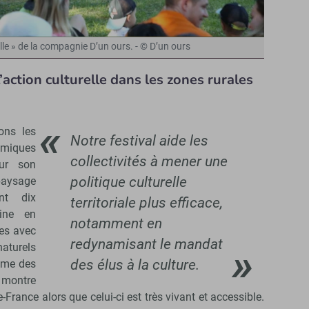
lle » de la compagnie D’un ours. - © D’un ours
’action culturelle dans les zones rurales
ions les
Notre festival aide les
amiques
collectivités à mener une
our son
politique culturelle
paysage
nt dix
territoriale plus efficace,
ine en
notamment en
ges avec
redynamisant le mandat
aturels
des élus à la culture.
même des
e montre
e-France alors que celui-ci est très vivant et accessible.