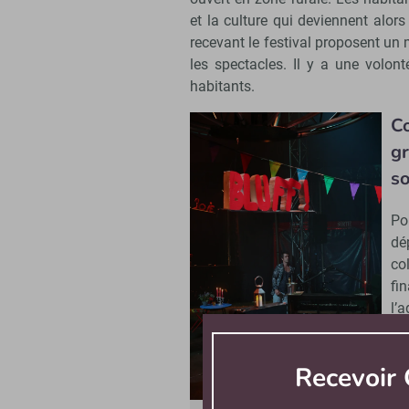
et la culture qui deviennent alor
recevant le festival proposent un
les spectacles. Il y a une volo
habitants.
C
gr
so
Po
dé
co
fi
l’
Fr
gr
Recevoir 
dé
Li