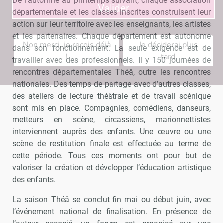
De l’automne au printemps suivant, chaque association
Valider
départementale et les classes inscrites construisent leur
action sur leur territoire avec les enseignants, les artistes
et les partenaires. Chaque département est autonome
Non merci, je reçois déjà
Je déciderai plus
dans son fonctionnement. La seule exigence est de
!
tard
travailler avec des professionnels. Il y 150 journées de
rencontres départementales Théâ, outre les rencontres
nationales. Des temps de partage avec d’autres classes,
des ateliers de lecture théâtrale et de travail scénique
sont mis en place. Compagnies, comédiens, danseurs,
metteurs en scène, circassiens, marionnettistes
interviennent auprès des enfants. Une œuvre ou une
scène de restitution finale est effectuée au terme de
cette période. Tous ces moments ont pour but de
valoriser la création et développer l’éducation artistique
des enfants.
La saison Théâ se conclut fin mai ou début juin, avec
l’événement national de finalisation. En présence de