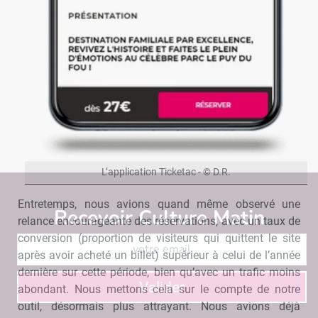
L’application Ticketac - © D.R.
Entretemps, nous avions quand même observé une
Recevoir Culture Matin
Abonnez
relance encourageante des réservations, avec un taux de
conversion (proportion de visiteurs qui quittent le site
après avoir acheté un billet) supérieur à celui de l’année
dernière sur cette période, bien qu’avec un trafic moins
Valider
abondant. Nous mettons cela sur le compte de notre
outil, désormais plus attrayant. Nous avions déjà