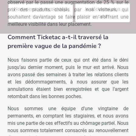
observé par le passé une augmentation de 25 % sur le
Non merci, je reçois déjà
Je déciderai plus
prix des produits choisis par nos visiteurs, qui
!
tard
souhaitent davantage se faire plaisir en s’offrant une
meilleure visibilité dans leur placement.
Comment Ticketac a-t-il traversé la
première vague de la pandémie ?
Nous faisons partie de ceux qui ont été dans le déni
jusqu’au dernier moment, puis le mur est arrivé. Nous
avons passé des semaines à traiter les relations clients
et les dédommagements, à nous assurer que les
annulations étaient bien enregistrées et que l’argent
retombait dans les bonnes poches.
Nous sommes une équipe d’une vingtaine de
permanents, en comptant les stagiaires, et nous avons
mis une partie de ces effectifs au chômage partiel. Nous
nous sommes totalement consacrés au renouvellement