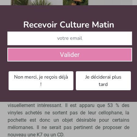
Recevoir Culture Matin
Abonnez
Valider
Les 7 éditions Iiconi déjà en vente. - © D.R.
Or il existe une demande pour le support physique de la
Non merci, je reçois déjà
Je déciderai plus
part d’un certain public aujourd’hui. Le fameux « retour
!
tard
du vinyle » indique que certains souhaitent se procurer
un objet avec la musique, et que celui-ci soit de qualité,
visuellement intéressant. Il est apparu que 53 % des
vinyles achetés ne sortent pas de leur cellophane, la
pochette est donc un objet désirable pour certains
mélomanes. Il ne serait pas pertinent de proposer de
nouveau une K7 ou un CD.