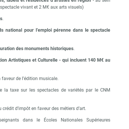
, labels et résidences d’artistes en région
- au sein
pectacle vivant et 2 M€ aux arts visuels)
Abonnez-vous à notre newslett
Culture Matin
ls
.
 national pour l’emploi pérenne dans le spectacle
Non merci, je reçois déjà !
Je déciderai plus tard
stauration des monuments historiques
.
ion Artistiques et Culturelle - qui incluent 140 M€ au
n faveur de l’édition musicale.
de la taxe sur les spectacles de variétés par le CNM
 crédit d’impôt en faveur des métiers d’art.
seignants dans le Écoles Nationales Supérieures