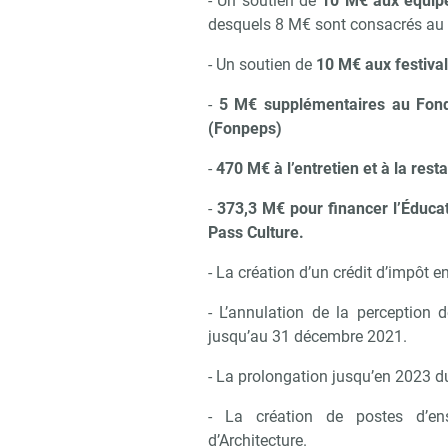
- Un soutien de
10 M€ aux équipes
desquels 8 M€ sont consacrés au s
Recevoir 
- Un soutien de
10 M€ aux festiva
-
5 M€ supplémentaires au Fonds
(Fonpeps)
-
470 M€ à l’entretien et à la re
-
373,3 M€ pour financer l’Éducat
Pass Culture.
- La création d’un crédit d’impôt e
- L’annulation de la perception 
jusqu’au 31 décembre 2021.
- La prolongation jusqu’en 2023 du
- La création de postes d’en
d’Architecture.