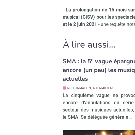
-
La prolongation de 15 mois sur 
musical (CISV) pour les spectacl
et le 2 juin 2021
- une requête no
À lire aussi…
e
SMA : la 5
vague épargn
encore (un peu) les musi
actuelles
RH, FORMATION, INTERMITTENCE
La cinquième vague ne provo
encore d’annulations en série
secteur des musiques actuelles,
le SMA. Sa déléguée générale…