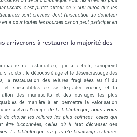
nservation de la bibliothèque. Pour les livres les plus
 manuscrits, c’est plutôt autour de 3 500 euros que les
reparties sont prévues, dont l’inscription du donateur
l y en a pour toutes les bourses car on peut participer en
s arriverons à restaurer la majorité des
mpagne de restauration, qui a débuté, comprend
eurs volets : le dépoussiérage et le désencrassage des
es, la restauration des reliures fragilisées au fil du
 et susceptibles de se dégrader encore, et la
uration des manuscrits et des ouvrages les plus
quables de manière à en permettre la valorisation
Abonnez-vous à notre newslett
Culture Matin
ique.
« Avec l’équipe de la bibliothèque, nous avons
é de choisir les reliures les plus abîmées, celles qui
nt être bichonnées, celles où il faut décrasser des
cules. La bibliothèque n’a pas été beaucoup restaurée
Non merci, je reçois déjà !
Je déciderai plus tard