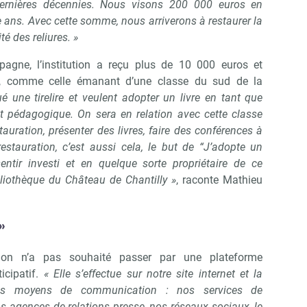
ernières décennies. Nous visons 200 000 euros en
 ans. Avec cette somme, nous arriverons à restaurer la
té des reliures. »
agne, l’institution a reçu plus de 10 000 euros et
es, comme celle émanant d’une classe du sud de la
é une tirelire et veulent adopter un livre en tant que
et pédagogique. On sera en relation avec cette classe
tauration, présenter des livres, faire des conférences à
estauration, c’est aussi cela, le but de “J’adopte un
entir investi et en quelque sorte propriétaire de ce
liothèque du Château de Chantilly »
, raconte Mathieu
»
ution n’a pas souhaité passer par une plateforme
icipatif.
« Elle s’effectue sur notre site internet et la
os moyens de communication : nos services de
 agences de relations presse, nos réseaux sociaux, le