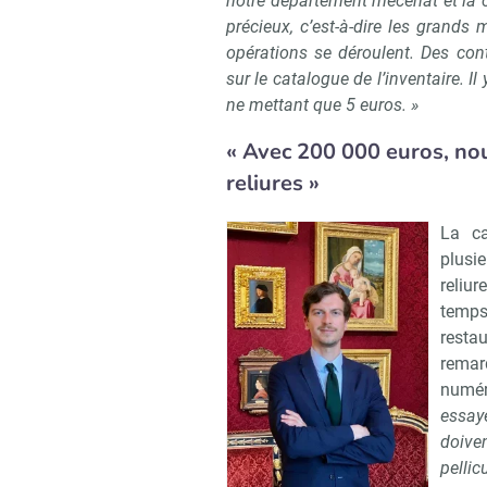
notre département mécénat et la co
précieux, c’est-à-dire les grands
opérations se déroulent. Des cont
sur le catalogue de l’inventaire. I
ne mettant que 5 euros. »
« Avec 200 000 euros, nou
reliures »
La ca
plusi
reliur
temps
resta
remar
Recevoir 
numér
essay
doive
pelli