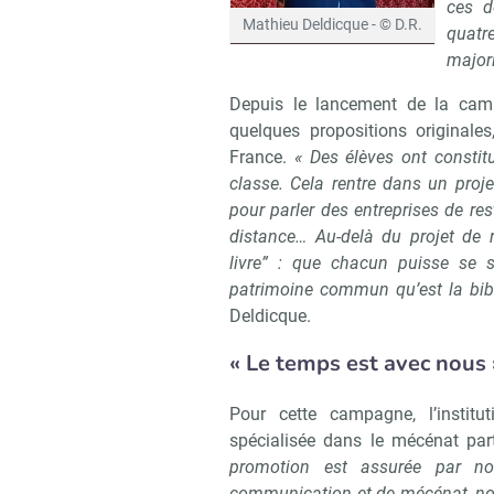
ces d
Mathieu Deldicque - © D.R.
quatre
majori
Depuis le lancement de la camp
quelques propositions original
France.
« Des élèves ont constitu
classe. Cela rentre dans un proj
pour parler des entreprises de res
distance… Au-delà du projet de r
livre” : que chacun puisse se s
patrimoine commun qu’est la bib
Deldicque.
« Le temps est avec nous 
Pour cette campagne, l’instit
spécialisée dans le mécénat part
promotion est assurée par n
communication et de mécénat, nos