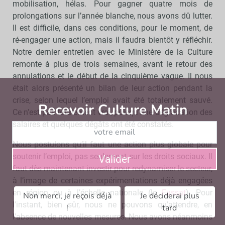
mobilisation, hélas. Pour gagner quatre mois de
prolongations sur l’année blanche, nous avons dû lutter.
Il est difficile, dans ces conditions, pour le moment, de
ré-engager une action, mais il faudra bientôt y réfléchir.
Notre dernier entretien avec le Ministère de la Culture
remonte à plus de trois semaines, avant le retour des
annulations et le début de la cinquième vague. Il nous
était alors présenté un bilan de leur action pendant la
crise, selon lequel l’emploi avait été totalement sauvé.
Recevoir Culture Matin
Abonnez
Ce n’est pas totalement vrai, puisqu’une dégradation des
salaires et quelques dégâts ont été constatés.
Nous postulons qu’il faut une action plus globale pour
soutenir l’emploi, pas seulement sur les droits sociaux. Il
Valider
faut dès maintenant investir pour redynamiser le secteur,
à l’image de certaines expérimentations déjà engagées
en région ou à l’échelle nationale (le
Fussat
). Pour
Non merci, je reçois déjà
Je déciderai plus
l’instant, bien sûr, nous ne pouvons qu’attendre, en
!
tard
l’absence de nouvelles mesures. Nous avons néanmoins