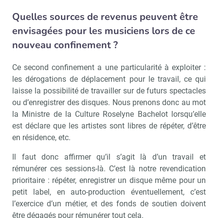
Quelles sources de revenus peuvent être
envisagées pour les musiciens lors de ce
nouveau confinement ?
Recevoir Culture Matin
Abonnez
Ce second confinement a une particularité à exploiter :
les dérogations de déplacement pour le travail, ce qui
laisse la possibilité de travailler sur de futurs spectacles
ou d’enregistrer des disques. Nous prenons donc au mot
Valider
la Ministre de la Culture Roselyne Bachelot lorsqu’elle
est déclare que les artistes sont libres de répéter, d’être
en résidence, etc.
Non merci, je reçois déjà
Je déciderai plus
Il faut donc affirmer qu’il s’agit là d’un travail et
!
tard
rémunérer ces sessions-là. C’est là notre revendication
prioritaire : répéter, enregistrer un disque même pour un
petit label, en auto-production éventuellement, c’est
l’exercice d’un métier, et des fonds de soutien doivent
être dégagés pour rémunérer tout cela.