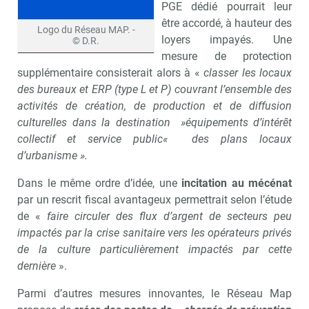
PGE dédié pourrait leur
être accordé, à hauteur des
Recevoir Culture Matin
Abonnez
Logo du Réseau MAP. -
loyers impayés. Une
© D.R.
mesure de protection
supplémentaire consisterait alors à «
classer les locaux
des bureaux et ERP (type L et P) couvrant l’ensemble des
Valider
activités de création, de production et de diffusion
culturelles dans la destination »équipements d’intérêt
collectif et service public« des plans locaux
Non merci, je reçois déjà
Je déciderai plus
d’urbanisme
».
!
tard
Dans le même ordre d’idée, une
incitation au mécénat
par un rescrit fiscal avantageux permettrait selon l’étude
de «
faire circuler des flux d’argent de secteurs peu
impactés par la crise sanitaire vers les opérateurs privés
de la culture particulièrement impactés par cette
dernière
».
Parmi d’autres mesures innovantes, le Réseau Map