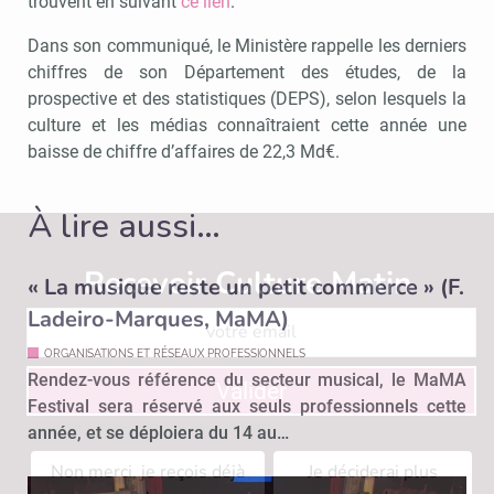
trouvent en suivant
ce lien
.
Dans son communiqué, le Ministère rappelle les derniers
chiffres de son Département des études, de la
prospective et des statistiques (DEPS), selon lesquels la
culture et les médias connaîtraient cette année une
baisse de chiffre d’affaires de 22,3 Md€.
À lire aussi…
Recevoir Culture Matin
Abonnez
« La musique reste un petit commerce » (F.
Ladeiro-Marques, MaMA)
ORGANISATIONS ET RÉSEAUX PROFESSIONNELS
Rendez-vous référence du secteur musical, le MaMA
Valider
Festival sera réservé aux seuls professionnels cette
année, et se déploiera du 14 au…
Non merci, je reçois déjà
Je déciderai plus