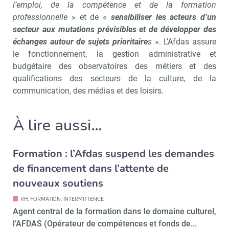
l’emploi, de la compétence et de la formation
professionnelle
» et de «
sensibiliser les acteurs d’un
secteur aux mutations prévisibles et de développer des
échanges autour de sujets prioritaire
s
». L’Afdas assure
le fonctionnement, la gestion administrative et
budgétaire des observatoires des métiers et des
qualifications des secteurs de la culture, de la
communication, des médias et des loisirs.
À lire aussi…
Recevoir Culture Matin
Abonnez
Formation : l’Afdas suspend les demandes
de financement dans l’attente de
nouveaux soutiens
Valider
RH, FORMATION, INTERMITTENCE
Agent central de la formation dans le domaine culturel,
l’AFDAS (Opérateur de compétences et fonds de...
Non merci, je reçois déjà
Je déciderai plus