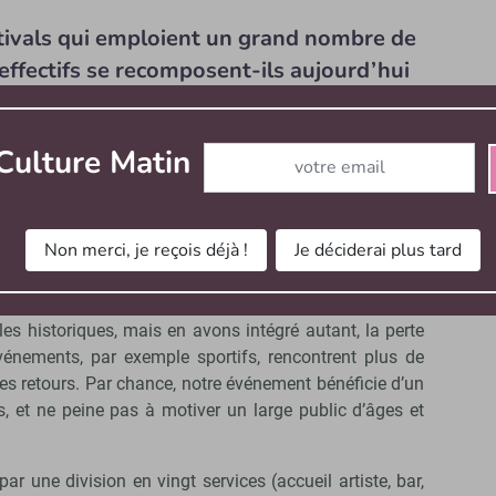
stivals qui emploient un grand nombre de
ffectifs se recomposent-ils aujourd’hui
Abonnez-vous à notre newslett
Culture Matin
tre cas : la Vendée a une forte culture du bénévolat.
int-Malô-du-Bois, est à 3 kilomètres du Puy-du-Fou, qui
 pour sa part sur un millier de bénévoles, c’est un
ur sa propre survie.
Non merci, je reçois déjà !
Je déciderai plus tard
embauché beaucoup moins, mais cette année nous
ue, et nous avons dû remobiliser ces effectifs. Nous
s historiques, mais en avons intégré autant, la perte
énements, par exemple sportifs, rencontrent plus de
 mes retours. Par chance, notre événement bénéficie d’un
as, et ne peine pas à motiver un large public d’âges et
ar une division en vingt services (accueil artiste, bar,