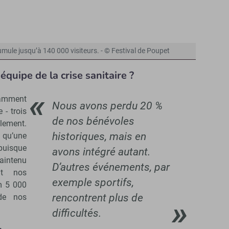
mule jusqu’à 140 000 visiteurs. - © Festival de Poupet
quipe de la crise sanitaire ?
tamment
Nous avons perdu 20 %
 - trois
de nos bénévoles
ement.
historiques, mais en
 qu’une
 puisque
avons intégré autant.
intenu
D’autres événements, par
nt nos
exemple sportifs,
m 5 000
rencontrent plus de
 de nos
difficultés.