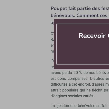
Poupet fait partie des fe
bénévoles. Comment ces e
après une telle période ?
Recevoir 
C’est un peu particulier dans no
Rappelons que notre festival, à Sa
en emploie 3 000. Poupet repose
modèle dont dépend le festival po
L’an dernier, nous en avons 
retrouvons notre volume classiq
avons perdu 20 % de nos bénévole
est donc compensée. D’autres év
difficultés à cet endroit, d’après
attrait populaire qui ne fléchit p
d’origines sociales variés.
La gestion des bénévoles se fait p