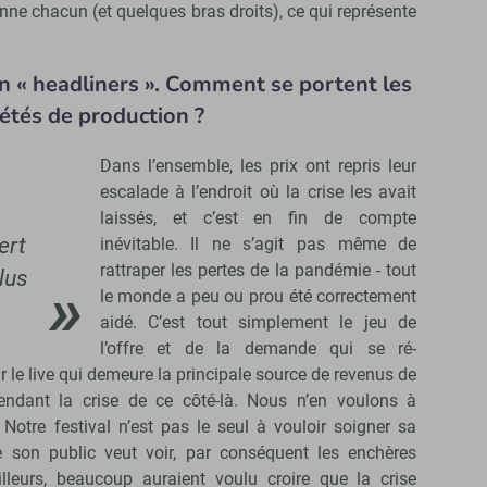
onne chacun (et quelques bras droits), ce qui représente
 en « headliners ». Comment se portent les
iétés de production ?
Dans l’ensemble, les prix ont repris leur
escalade à l’endroit où la crise les avait
laissés, et c’est en fin de compte
ert
inévitable. Il ne s’agit pas même de
rattraper les pertes de la pandémie - tout
lus
le monde a peu ou prou été correctement
aidé. C’est tout simplement le jeu de
l’offre et de la demande qui se ré-
 le live qui demeure la principale source de revenus de
endant la crise de ce côté-là. Nous n’en voulons à
Notre festival n’est pas le seul à vouloir soigner sa
ue son public veut voir, par conséquent les enchères
ailleurs, beaucoup auraient voulu croire que la crise