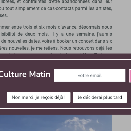
ilibrées, et contraintes d’être abandonnées dans leur
 ou tout simplement de cas-contacts parmi les artistes,
oses.
mer entre trois et six mois d’avance, désormais nous
ibilité de deux mois. Il y a une semaine, j’aurais
de nouvelles dates, voire à booker un concert dans six
ères nouvelles, je me retiens. Nous retrouvons déjà les
andémie : notre temps fort, le festival How To Love,
s prudents sur sa préparation. Devons-nous prendre le
éventuellement l’annuler en fonction d’éventuelles
Abonnez-vous à notre newslett
Culture Matin
e notre temps, quitte à devoir boucler l’événement en
eut avoir lieu ?
Non merci, je reçois déjà !
Je déciderai plus tard