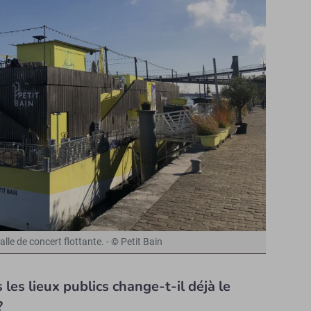
salle de concert flottante. - © Petit Bain
es lieux publics change-t-il déjà le
?