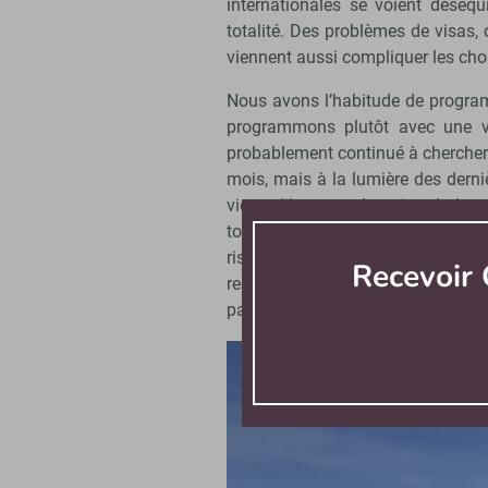
internationales se voient déséqu
totalité. Des problèmes de visas,
viennent aussi compliquer les ch
Nous avons l’habitude de program
programmons plutôt avec une vis
probablement continué à chercher 
mois, mais à la lumière des derni
vieux dilemmes des pics de la p
tombe en mars et nous restons trè
risque de le programmer, pour 
Recevoir 
restrictions d’ici-là ? Ou prendr
panique à la dernière minute s’il p