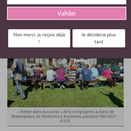
permettre aux artistes émergents ou ceux en recherche
de travailler leurs projets.
Valider
Non merci, je reçois déjà
Je déciderai plus
!
tard
« Rester dans la course » de la compagnie La Sœur de
Shakespeare, en itinérance à Auzances, pendant l’été 2021. -
© D.R.