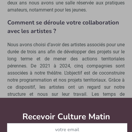
deux ans nous avons une salle réservée aux pratiques
amateurs, notamment pour les jeunes.
Comment se déroule votre collaboration
avec les artistes ?
Nous avons choisi d’avoir des artistes associés pour une
durée de trois ans afin de développer des projets sur le
long terme et de mener des actions territoriales
pérennes. De 2021 à 2024, cinq compagnies sont
associées à notre théâtre. L’objectif est de coconstruire
notre programmation et nos projets territoriaux. Grâce à
ce dispositif, les artistes ont un regard sur notre
structure et nous sur leur travail. Les temps de
recherches, les ateliers et les partages nous permettent
d’être plus efficace dans l’élaboration de notre offre
Recevoir Culture Matin
Abonnez
artistique et de nos actions territoriales. Outre des
artistes associés, nous sommes également un lieu de
résidence. Nous avons notre salle appelée Le Labo pour