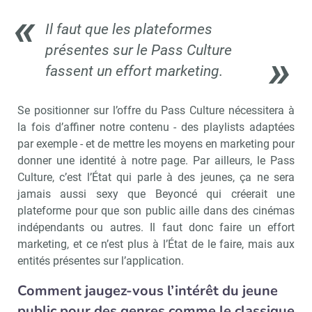
Il faut que les plateformes
présentes sur le Pass Culture
fassent un effort marketing.
Se positionner sur l’offre du Pass Culture nécessitera à
la fois d’affiner notre contenu - des playlists adaptées
par exemple - et de mettre les moyens en marketing pour
donner une identité à notre page. Par ailleurs, le Pass
Recevoir Culture Matin
Abonnez
Culture, c’est l’État qui parle à des jeunes, ça ne sera
jamais aussi sexy que Beyoncé qui créerait une
plateforme pour que son public aille dans des cinémas
indépendants ou autres. Il faut donc faire un effort
Valider
marketing, et ce n’est plus à l’État de le faire, mais aux
entités présentes sur l’application.
Comment jaugez-vous l’intérêt du jeune
Non merci, je reçois déjà
Je déciderai plus
!
tard
public pour des genres comme le classique