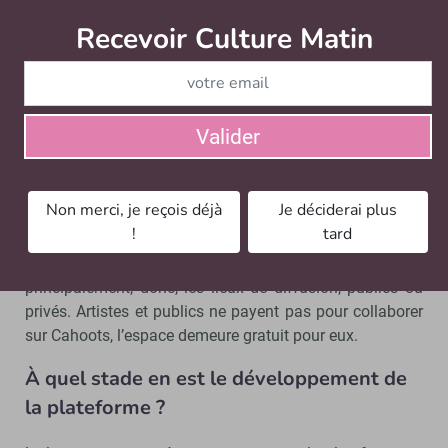
Recevoir Culture Matin
Abonnez
Le projet est soutenu par l’Eurorégion Occitanie-
Catalogne-Baléares - un des projets qui servent de test à
la plateforme réunit justement deux compagnies
transfrontalières qui ne parlent pas la même langue. La
plateforme a été financée par des fonds propres. Nous
Valider
cherchons des partenaires et visons des lieux, dont nous
souhaitons qu’ils accueillent les projets montés sur
Cahoots.
Non merci, je reçois déjà
Je déciderai plus
!
tard
Notre modèle économique reposera sur la participation
des structures gravitant autour des créations,
principalement, donc, les lieux de diffusion, publics ou
privés. Artistes et publics ne payent pas pour collaborer
sur Cahoots, l’espace demeure gratuit pour eux.
À quel stade en est le développement de
la plateforme ?