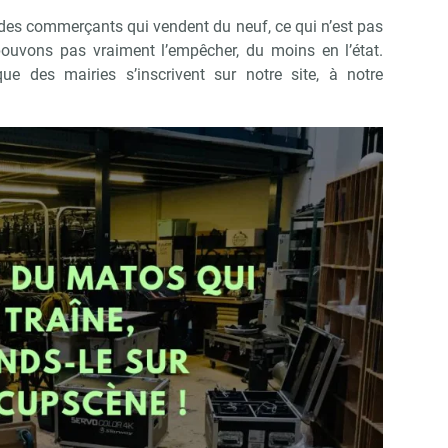
des commerçants qui vendent du neuf, ce qui n’est pas
 pouvons pas vraiment l’empêcher, du moins en l’état.
e des mairies s’inscrivent sur notre site, à notre
Abonnez-vous à notre newslett
Culture Matin
Non merci, je reçois déjà !
Je déciderai plus tard