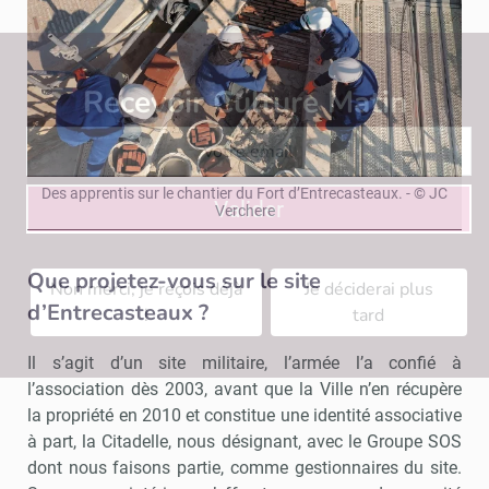
Recevoir Culture Matin
Abonnez
Des apprentis sur le chantier du Fort d’Entrecasteaux. - © JC
Valider
Verchere
Que projetez-vous sur le site
Non merci, je reçois déjà
Je déciderai plus
d’Entrecasteaux ?
!
tard
Il s’agit d’un site militaire, l’armée l’a confié à
l’association dès 2003, avant que la Ville n’en récupère
la propriété en 2010 et constitue une identité associative
à part, la Citadelle, nous désignant, avec le Groupe SOS
dont nous faisons partie, comme gestionnaires du site.