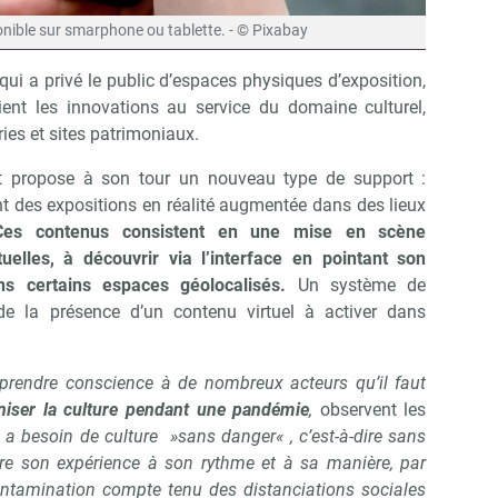
ponible sur smarphone ou tablette. - © Pixabay
i a privé le public d’espaces physiques d’exposition,
lient les innovations au service du domaine culturel,
ies et sites patrimoniaux.
ght propose à son tour un nouveau type de support :
t des expositions en réalité augmentée dans des lieux
Ces contenus consistent en une mise en scène
elles, à découvrir via l’interface en pointant son
s certains espaces géolocalisés.
Un système de
r de la présence d’un contenu virtuel à activer dans
t prendre conscience à de nombreux acteurs qu’il faut
niser la culture pendant une pandémie
,
observent les
 a besoin de culture »sans danger« , c’est-à-dire sans
vre son expérience à son rythme et à sa manière, par
ontamination compte tenu des distanciations sociales