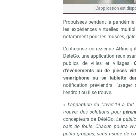
L’application est dis
Propulsées pendant la pandémie qu
les expériences virtuelles multip
notamment pour les musées, galer
L’entreprise corrézienne ARinsi
DétéGo, une application réunissan
publics de villes et villages.
d’événements ou de pièces virtu
smartphone ou sa tablette dan
notification préviendra l’usage
l’endroit où il se trouve.
«
L’apparition du Covid-19 a fai
trouver des solutions pour
péren
concepteurs de DétéGo.
Le public
bain de foule. Chacun pourra vi
petits groupes, sans risque de c