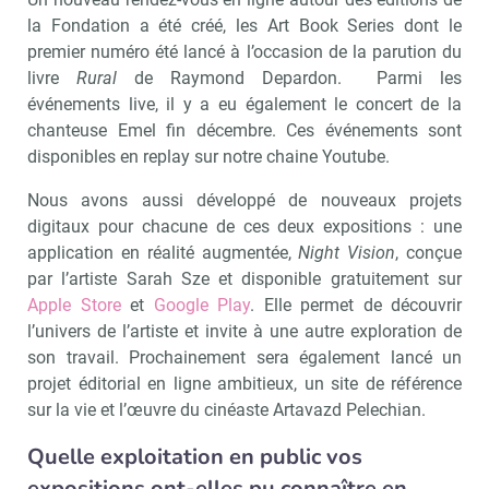
la Fondation a été créé, les Art Book Series dont le
premier numéro été lancé à l’occasion de la parution du
livre
Rural
de Raymond Depardon. Parmi les
événements live, il y a eu également le concert de la
chanteuse Emel fin décembre. Ces événements sont
disponibles en replay sur notre chaine Youtube.
Recevoir Culture Matin
Abonnez
Nous avons aussi développé de nouveaux projets
digitaux pour chacune de ces deux expositions : une
application en réalité augmentée,
Night Vision
, conçue
Valider
par l’artiste Sarah Sze et disponible gratuitement sur
Apple Store
et
Google Play
. Elle permet de découvrir
l’univers de l’artiste et invite à une autre exploration de
son travail. Prochainement sera également lancé un
Non merci, je reçois déjà
Je déciderai plus
projet éditorial en ligne ambitieux, un site de référence
!
tard
sur la vie et l’œuvre du cinéaste Artavazd Pelechian.
Quelle exploitation en public vos
expositions ont-elles pu connaître en