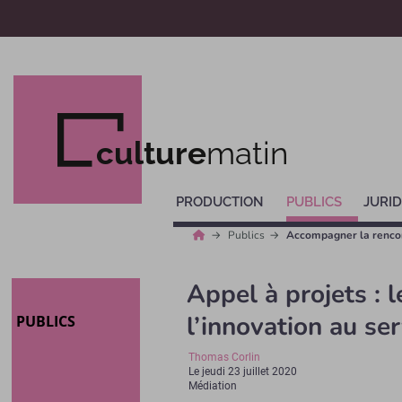
culture
matin
PRODUCTION
PUBLICS
JURID
Publics
Accompagner la rencont
Appel à projets : 
l’innovation au se
PUBLICS
Thomas Corlin
Le
jeudi 23 juillet 2020
Médiation