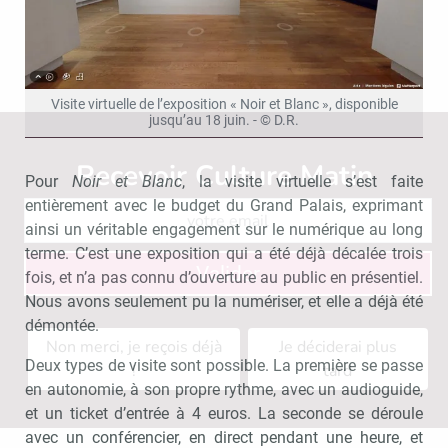
Visite virtuelle de l’exposition « Noir et Blanc », disponible
jusqu’au 18 juin. - © D.R.
Recevoir Culture Matin
Abonnez
Pour
Noir et Blanc
, la visite virtuelle s’est faite
entièrement avec le budget du Grand Palais, exprimant
ainsi un véritable engagement sur le numérique au long
terme. C’est une exposition qui a été déjà décalée trois
Valider
fois, et n’a pas connu d’ouverture au public en présentiel.
Nous avons seulement pu la numériser, et elle a déjà été
démontée.
Non merci, je reçois déjà
Je déciderai plus
Deux types de visite sont possible. La première se passe
!
tard
en autonomie, à son propre rythme, avec un audioguide,
et un ticket d’entrée à 4 euros. La seconde se déroule
avec un conférencier, en direct pendant une heure, et